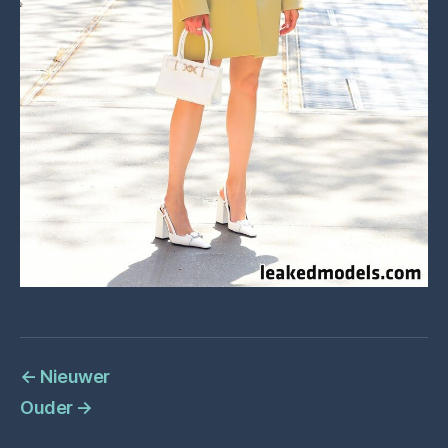
←
Nieuwer
Ouder
→