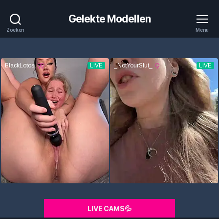
Gelekte Modellen
Zoeken
Menu
LIVE CAMS💦