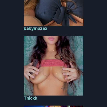
babymazex
Tnickk