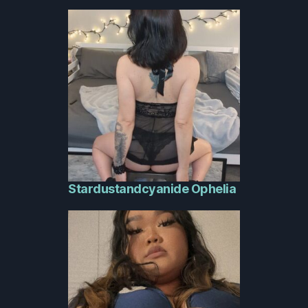
Stardustandcyanide Ophelia