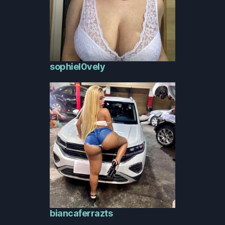
sophiel0vely
biancaferrazts