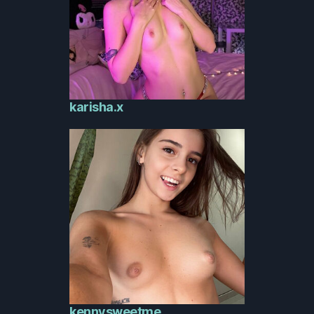
karisha.x
kennysweetme