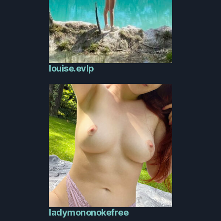
louise.evlp
ladymononokefree