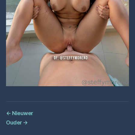
←
Nieuwer
Ouder
→