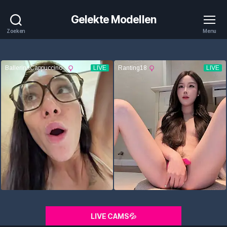
Gelekte Modellen
Zoeken
Menu
LIVE CAMS💦