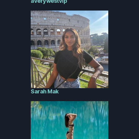
averywestvip
Sarah Mak