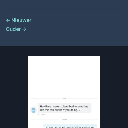
←
Nieuwer
Ouder
→