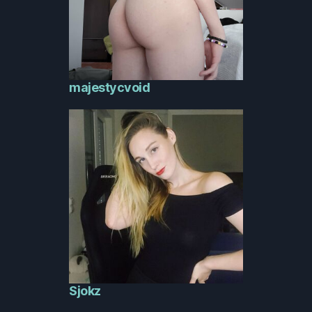
majestycvoid
Sjokz