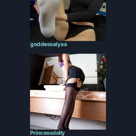
goddessalyaa
Princessdolly