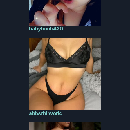
babybooh420
abbsrhiiworld