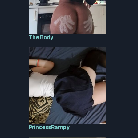
The Body
PrincessRampy